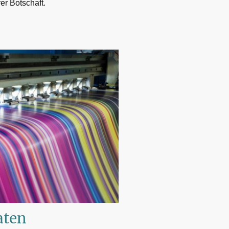
er Botschaft.
aten